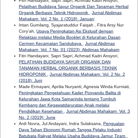
Fitri Handayani, Sapri Sapri, Achmad Kadri Ansyori,
Pelatihan Budidaya Sayur Organik Dan Tanaman Herbal
Organik Berbasis Teknik Hidroponik
,
Jurnal Abdimas
Mahakam: Vol. 2 No. 1 (2018): Januari
Intan Gumilang, Syajaratuddur Faiqah , Fitra Arsy Nur
Cory'ah,
Upaya Peningkatan Asi Ekslusif dengan
Relaktasi melalui Media Booklet di Kelurahan Dasan
Cermen Kecamatan Sandubaya
,
Jurnal Abdimas
Mahakam: Vol. 7 No. 01 (2023): Abdimas Mahakam
Fitri Handayani, Sapri Sapri, Achmad Kadri Ansyori,
PELATIHAN BUDIDAYA SAYUR ORGANIK DAN
TANAMAN HERBAL ORGANIK BERBASIS TEKNIK
HIDROPONIK
,
Jurnal Abdimas Mahakam: Vol. 2 No. 2
(2018): Juni
Made Ermayani, Aprilia Nuryanti, Agnesia Winda Kurniati,
Peningkatan Pengetahuan Kader Posyandu Balita di
Kelurahan Jawa Kota Samarinda tentang Tumbuh
Kembang dan Kegawatdaruratan Anak melalui
Pendidikan Kesehatan
,
Jurnal Abdimas Mahakam: Vol. 3
No. 2 (2019): June
Ardi Novra, Jul Andayani, Indra Sulaksana,
Penguatan
Daya Tahan Ekonomi Rumah Tangga Pelaku Industri
Batubata Rakyat Melalui Usaha Budidaya Jamur Tiram
,