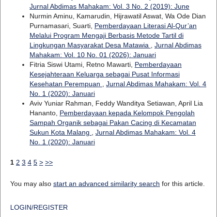
Jurnal Abdimas Mahakam: Vol. 3 No. 2 (2019): June
Nurmin Aminu, Kamarudin, Hijrawatil Aswat, Wa Ode Dian
Purnamasari, Suarti,
Pemberdayaan Literasi Al-Qur’an
Melalui Program Mengaji Berbasis Metode Tartil di
Lingkungan Masyarakat Desa Matawia
,
Jurnal Abdimas
Mahakam: Vol. 10 No. 01 (2026): Januari
Fitria Siswi Utami, Retno Mawarti,
Pemberdayaan
Kesejahteraan Keluarga sebagai Pusat Informasi
Kesehatan Perempuan
,
Jurnal Abdimas Mahakam: Vol. 4
No. 1 (2020): Januari
Aviv Yuniar Rahman, Feddy Wanditya Setiawan, April Lia
Hananto,
Pemberdayaan kepada Kelompok Pengolah
Sampah Organik sebagai Pakan Cacing di Kecamatan
Sukun Kota Malang
,
Jurnal Abdimas Mahakam: Vol. 4
No. 1 (2020): Januari
1
2
3
4
5
>
>>
You may also
start an advanced similarity search
for this article.
LOGIN/REGISTER