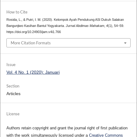
How to Cite
Rosida, L., & Putri, I. M. (2020). Kelompok Ayah Pendukung ASI Dukuh Salakan
Bangunjiwo Kasihan Bantul Yogyakarta.
Jurnal Abdimas Mahakam
,
4
(1), 54–59.
https://doi.org/10.24903/jam.v4i1.766
More Citation Formats
Issue
Vol. 4 No. 1 (2020): Januari
Section
Articles
License
Authors retain copyright and grant the journal right of first publication
with the work simultaneously licensed under a
Creative Commons