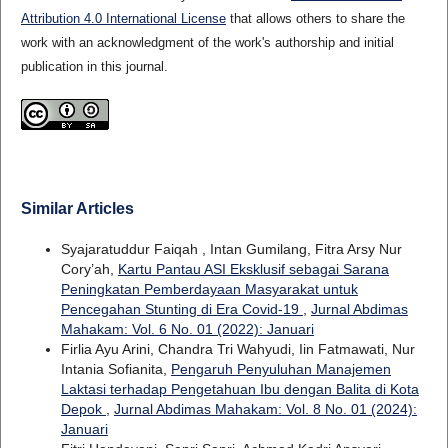
Attribution 4.0 International License
that allows others to share the
work with an acknowledgment of the work's authorship and initial
publication in this journal.
Similar Articles
Syajaratuddur Faiqah , Intan Gumilang, Fitra Arsy Nur
Cory’ah,
Kartu Pantau ASI Eksklusif sebagai Sarana
Peningkatan Pemberdayaan Masyarakat untuk
Pencegahan Stunting di Era Covid-19
,
Jurnal Abdimas
Mahakam: Vol. 6 No. 01 (2022): Januari
Firlia Ayu Arini, Chandra Tri Wahyudi, Iin Fatmawati, Nur
Intania Sofianita,
Pengaruh Penyuluhan Manajemen
Laktasi terhadap Pengetahuan Ibu dengan Balita di Kota
Depok
,
Jurnal Abdimas Mahakam: Vol. 8 No. 01 (2024):
Januari